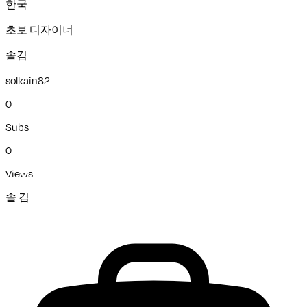
한국
초보 디자이너
솔김
solkain82
0
Subs
0
Views
솔 김