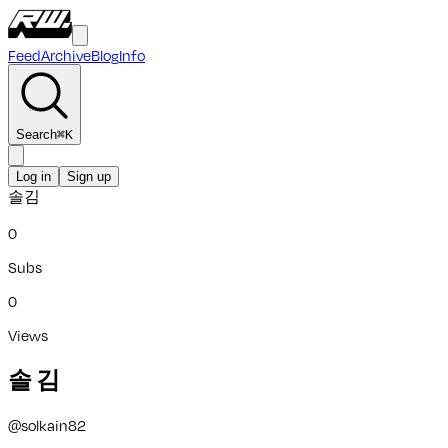
Feed
Archive
Blog
Info
Search
⌘
K
Log in
Sign up
솔김
0
Subs
0
Views
솔 김
@
solkain82