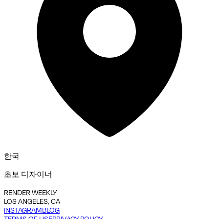
한국
초보 디자이너
RENDER WEEKLY
LOS ANGELES, CA
INSTAGRAM
BLOG
TERMS OF USE
PRIVACY POLICY